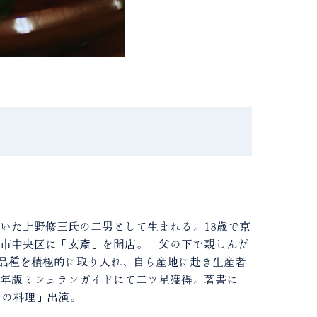
築いた上野修三氏の二男として生まれる。18歳で京
戸市中央区に「玄斎」を開店。 父の下で親しんだ
品種を積極的に取り入れ、自ら産地に赴き生産者
1年版ミシュランガイドにて二ツ星獲得。著書に
うの料理」出演。