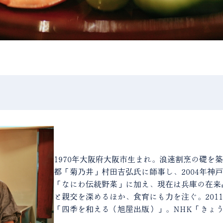
1970年大阪府大阪市生まれ。浪速割烹の礎を
都「菊乃井」村田吉弘氏に師事し、2004年神
「なにわ伝統野菜」に加え、現在は兵庫の在来
と親交を深めるほか、食育にも力を注ぐ。201
「四季を和える（旭屋出版）」。NHK「きょ